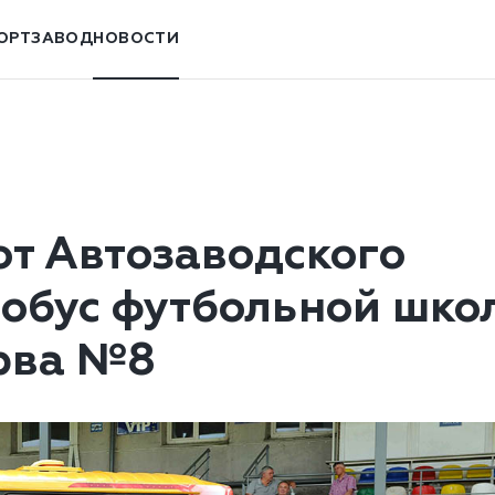
ОРТЗАВОД
НОВОСТИ
от Автозаводского
тобус футбольной шко
рва №8