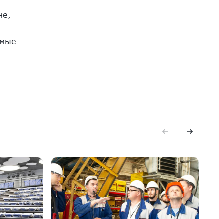
не,
имые