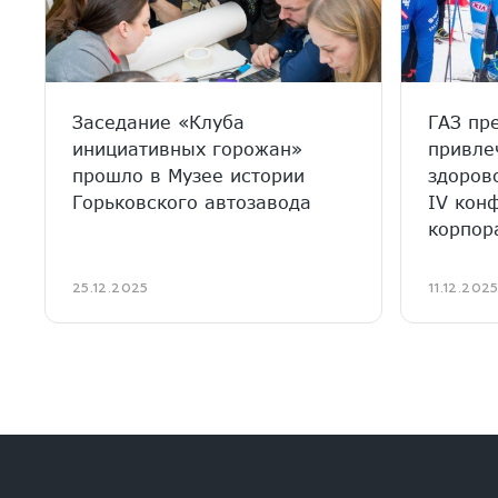
Заседание «Клуба
ГАЗ пр
инициативных горожан»
привле
прошло в Музее истории
здоров
Горьковского автозавода
IV кон
корпор
25.12.2025
11.12.202