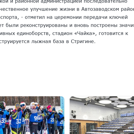
ской и районной администрацией последовательно
чественное улучшение жизни в Автозаводском райо
спорта, - отметил на церемонии передачи ключей
лет были реконструированы и вновь построены знач
ивных единоборств, стадион «Чайка», готовится к
струируется лыжная база в Стригине.