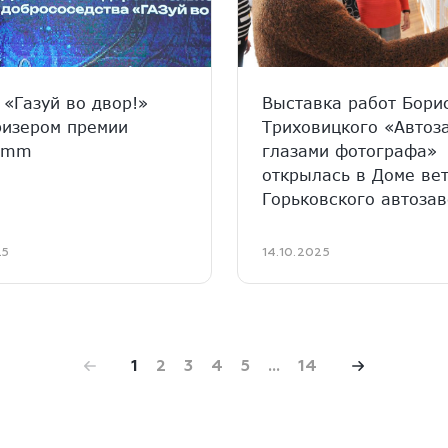
 «Газуй во двор!»
Выставка работ Бори
ризером премии
Триховицкого «Автоз
Comm
глазами фотографа»
открылась в Доме ве
Горьковского автоза
25
14.10.2025
1
2
3
4
5
...
14