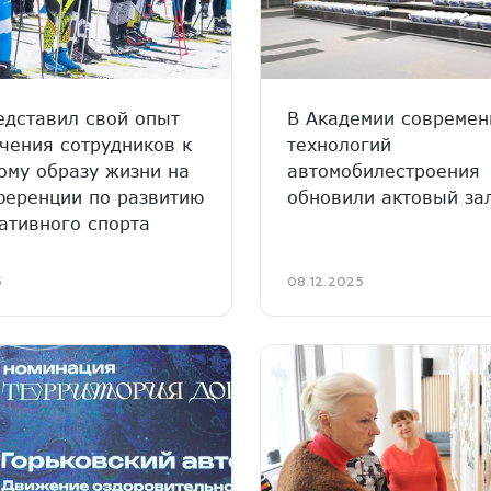
едставил свой опыт
В Академии совреме
чения сотрудников к
технологий
ому образу жизни на
автомобилестроения
ференции по развитию
обновили актовый за
ативного спорта
5
08.12.2025