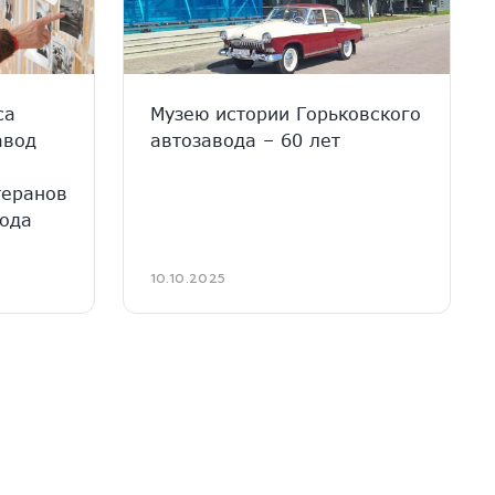
са
Музею истории Горьковского
авод
автозавода – 60 лет
теранов
вода
10.10.2025